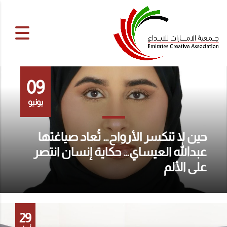
09
يونيو
حين لا تنكسر الأرواح… تُعاد صياغتها
عبدالله العيساي… حكاية إنسان انتصر
على الألم
29