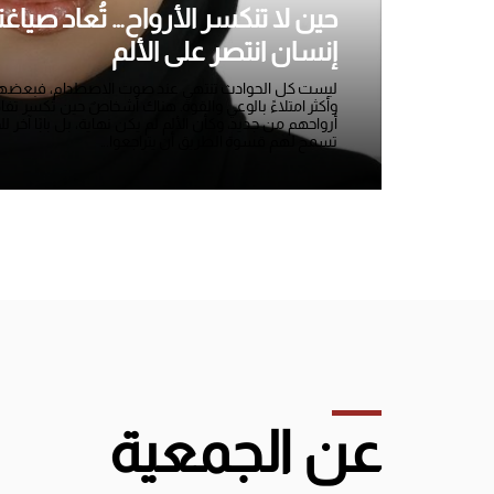
حين لا تنكسر الأرواح… تُعاد صياغ
إنسان انتصر على الألم
ليست كل الحوادث تنتهي عند صوت الاصطدام، فبعضها يبدأ
وأكثر امتلاءً بالوعي والقوة. هناك أشخاصٌ حين تُكسر 
أرواحهم من جديد، وكأن الألم لم يكن نهاية، بل بابًا آخر لل
تسمح لهم قسوة الطريق أن يتراجعوا...
عن الجمعية