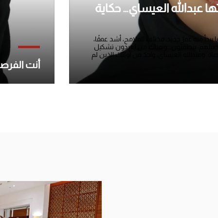
تها عبدالله العيساي… حكاية
 منه عمرٌ جديد، مختلف الملامح، أشد عمقًا،
تفاصيلهم، ينطفئون… وهناك من يُعيدون تشكيل
حياة. وعبدالله العيساي، واحدٌ من أولئك الذين لم
أنت الفرصة