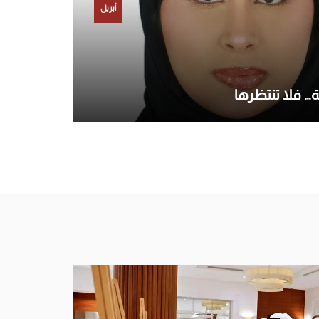
أبريل
… فلا تنتظرها