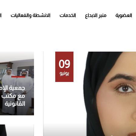
العضوية
منبر الابداع
الخدمات
الانشطة والفعاليات
ا
09
يونيو
جمعية الإما
مع مكتب خا
القانونية