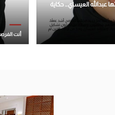
تها عبدالله العيساي… حكاية
 منه عمرٌ جديد، مختلف الملامح، أشد عمقًا،
تفاصيلهم، ينطفئون… وهناك من يُعيدون تشكيل
حياة. وعبدالله العيساي، واحدٌ من أولئك الذين لم
أنت الفرصة