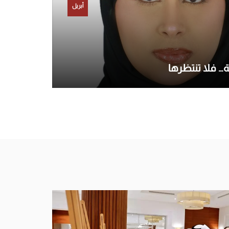
أبريل
… فلا تنتظرها