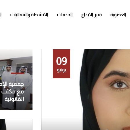
العضوية
منبر الابداع
الخدمات
الانشطة والفعاليات
ا
09
يونيو
جمعية الإما
مع مكتب خا
القانونية