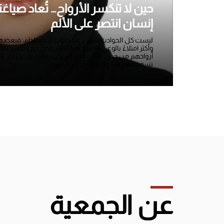
حين لا تنكسر الأرواح… تُعاد صياغ
إنسان انتصر على الألم
ليست كل الحوادث تنتهي عند صوت الاصطدام، فبعضها يبدأ
وأكثر امتلاءً بالوعي والقوة. هناك أشخاصٌ حين تُكسر 
أرواحهم من جديد، وكأن الألم لم يكن نهاية، بل بابًا آخر لل
تسمح لهم قسوة الطريق أن يتراجعوا...
عن الجمعية