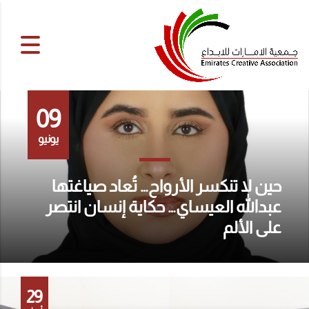
09
يونيو
حين لا تنكسر الأرواح… تُعاد صياغتها
عبدالله العيساي… حكاية إنسان انتصر
على الألم
29